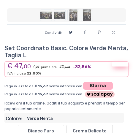
Condividi:
Set Coordinato Basic. Colore Verde Menta,
Taglia L
€ 47,
Offerta
00
/ pz
70,
-32,86%
prima era:
00
IVA inclusa
22.00%
Klarna
Paga in 3 rate da
€ 15,67
senza interessi con
Paga in 3 rate da
€ 15,67
senza interessi con
Ricevi ora il tuo ordine. Goditi il tuo acquisto e prenditi il tempo per
pagarlo lentamente
Colore:
Verde Menta
Bianco Puro
Crema Delicato