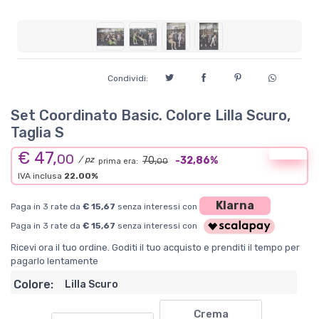
Condividi:
Set Coordinato Basic. Colore Lilla Scuro,
Taglia S
€ 47,
Offerta
00
/ pz
70,
-32,86%
prima era:
00
IVA inclusa
22.00%
Klarna
Paga in 3 rate da
€ 15,67
senza interessi con
Paga in 3 rate da
€ 15,67
senza interessi con
Ricevi ora il tuo ordine. Goditi il tuo acquisto e prenditi il tempo per
pagarlo lentamente
Colore:
Lilla Scuro
Crema