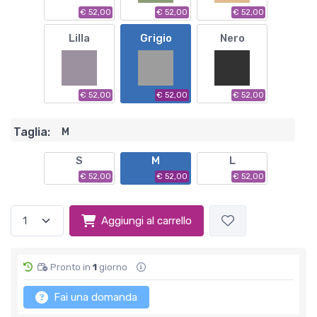
€ 52,00
€ 52,00
€ 52,00
Lilla
Grigio
Nero
€ 52,00
€ 52,00
€ 52,00
Taglia:
M
S
M
L
€ 52,00
€ 52,00
€ 52,00
Aggiungi al carrello
Pronto in
1
giorno
Fai una domanda