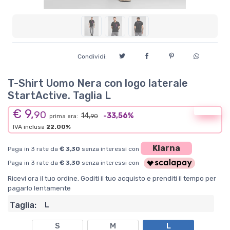
Condividi:
T-Shirt Uomo Nera con logo laterale
StartActive. Taglia L
€ 9,
Offerta
90
14,
-33,56%
prima era:
90
IVA inclusa
22.00%
Klarna
Paga in 3 rate da
€ 3,30
senza interessi con
Paga in 3 rate da
€ 3,30
senza interessi con
Ricevi ora il tuo ordine. Goditi il tuo acquisto e prenditi il tempo per
pagarlo lentamente
Taglia:
L
S
M
L