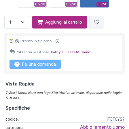
€ 9,90
€ 9,90
€ 9,90
Aggiungi al carrello
Pronto in
1
giorno
14
Giorni per il reso.
Policy sulla restituzione
Fai una domanda
Vista Rapida
T-Shirt Uomo Nera con logo StartActive laterale, disponibile nelle taglia
S, M ed L.
Specifiche
codice:
IFJT6YS7
Abbigliamento uomo
categoria: