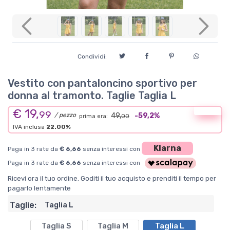
Previous
Next
Condividi:
Vestito con pantaloncino sportivo per
donna al tramonto. Taglie Taglia L
€ 19,
Offerta
99
/ pezzo
49,
-59,2%
prima era:
00
IVA inclusa
22.00%
Klarna
Paga in 3 rate da
€ 6,66
senza interessi con
Paga in 3 rate da
€ 6,66
senza interessi con
Ricevi ora il tuo ordine. Goditi il tuo acquisto e prenditi il tempo per
pagarlo lentamente
Taglie:
Taglia L
Taglia S
Taglia M
Taglia L